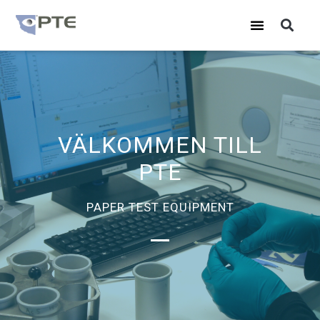
Skip
Se
Menu
to
content
VÄLKOMMEN TILL
PTE
PAPER TEST EQUIPMENT