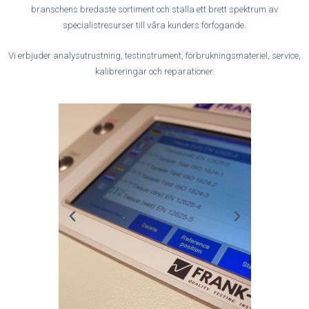
branschens bredaste sortiment och ställa ett brett spektrum av
specialistresurser till våra kunders förfogande.
Vi erbjuder analysutrustning, testinstrument, förbrukningsmateriel, service,
kalibreringar och reparationer.
P
N
r
e
e
x
v
t
i
o
u