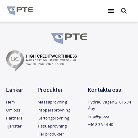
Hoppa
Sö
Meny
till
innehåll
Länkar
Produkter
Kontakta oss
Hem
Massaprovning
Hydraulvägen 2, 616 34
Åby
Om oss
Pappersprovning
info@pte.se
Partners
Kartongprovning
+46 8 36 44 40
Tjänster
Tissueprovning
Fler produkter