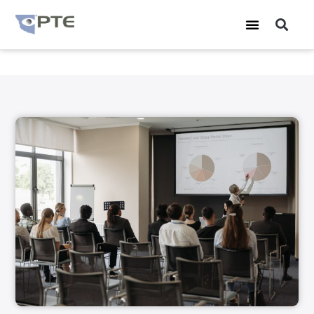
Hoppa
Sö
Meny
till
innehåll